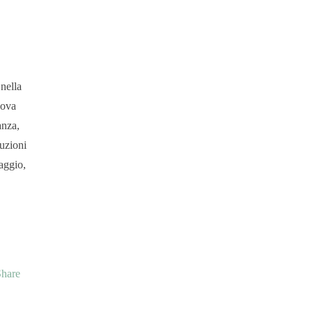
 nella
uova
anza,
duzioni
maggio,
Share