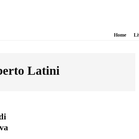
Home
Li
erto Latini
di
ova